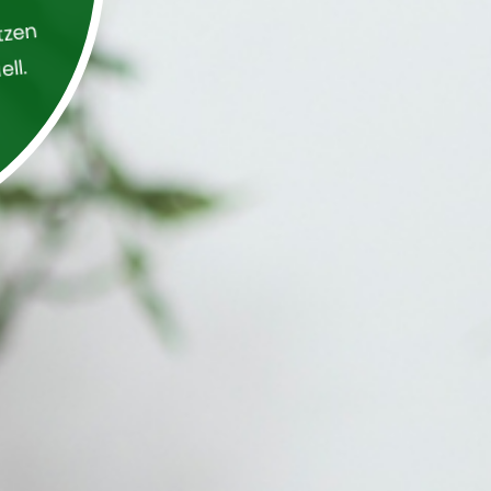
tzen
ell.